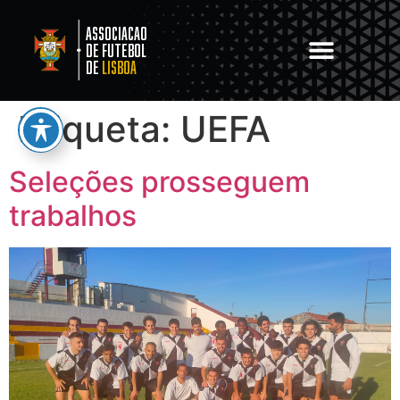
Associacao
de Futebol
de
Lisboa
Etiqueta:
UEFA
Seleções prosseguem
trabalhos