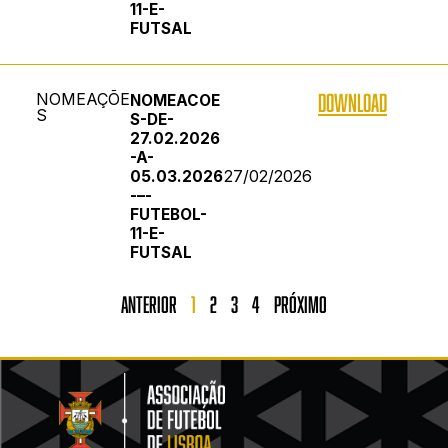
11-E-
FUTSAL
NOMEAÇÕE
DOWNLOAD
NOMEACOE
S
S-DE-
27.02.2026
-A-
27/02/2026
05.03.2026
-–-
FUTEBOL-
11-E-
FUTSAL
Anterior
1
2
3
4
Próximo