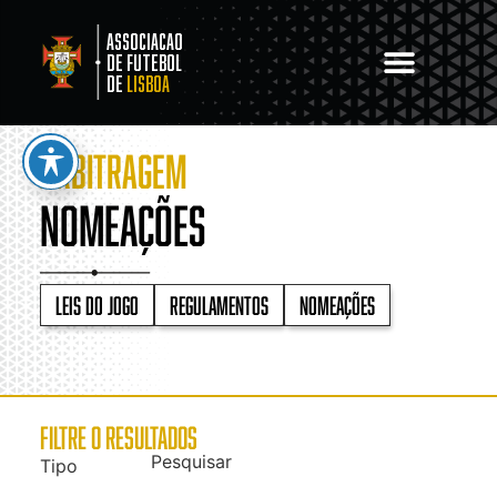
Associacao
de Futebol
de
Lisboa
ARBITRAGEM
Nomeações
Leis do jogo
Regulamentos
Nomeações
FILTRE O RESULTADOS
Pesquisar
Tipo