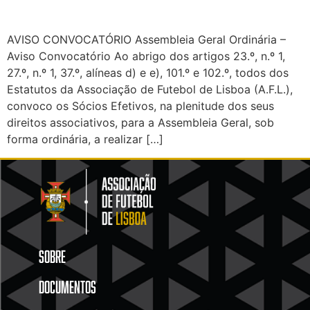
AVISO CONVOCATÓRIO Assembleia Geral Ordinária –
Aviso Convocatório Ao abrigo dos artigos 23.º, n.º 1,
27.º, n.º 1, 37.º, alíneas d) e e), 101.º e 102.º, todos dos
Estatutos da Associação de Futebol de Lisboa (A.F.L.),
convoco os Sócios Efetivos, na plenitude dos seus
direitos associativos, para a Assembleia Geral, sob
forma ordinária, a realizar […]
SOBRE
DOCUMENTOS