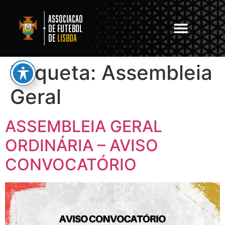
Associacao
de Futebol
de
Lisboa
Etiqueta:
Assembleia
Geral
ASSEMBLEIA GERAL
ORDINÁRIA – AVISO
CONVOCATÓRIO