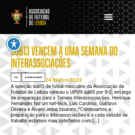
Associacao
de Futebol
de
Lisboa
SUB13 VENCEM A UMA SEMANA DO
INTERASSOCIAÇÕES
Futsal
,
Seleção Sub13 Futsal Masculino
24 Março 2023
A seleção sub13 de futsal masculino da Associação de
Futebol de Lisboa venceu o UPVN sub15 por 9-2, em jogo
de preparação para o Torneio Interassociações. Henrique
Fernandes fez um hat-trick, Luís Cardoso, Gustavo
Oliveira e Álvaro Jesus bisaram. “Continuamos a
preparação para o Interassociações e a cada sessão de
trabalho estamos mais satisfeitos com […]