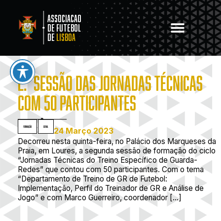
Associacao
de Futebol
de
Lisboa
2.ª SESSÃO DAS JORNADAS TÉCNICAS
COM 50 PARTICIPANTES
Formação
,
Geral
24 Março 2023
Decorreu nesta quinta-feira, no Palácio dos Marqueses da
Praia, em Loures, a segunda sessão de formação do ciclo
“Jornadas Técnicas do Treino Específico de Guarda-
Redes” que contou com 50 participantes. Com o tema
“Departamento de Treino de GR de Futebol:
Implementação, Perfil do Treinador de GR e Análise de
Jogo” e com Marco Guerreiro, coordenador […]