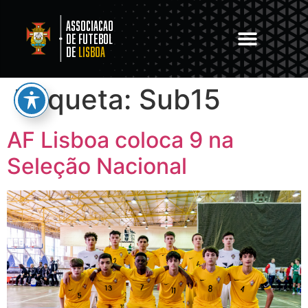
Associacao
de Futebol
de
Lisboa
Etiqueta:
Sub15
AF Lisboa coloca 9 na
Seleção Nacional