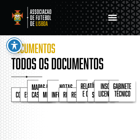
Associacao
de Futebol
de
Lisboa
DOCUMENTOS
Todos os documentos
Mapas de
Notas
Relatórios
Inscrições e
Gabinete
Comunicados
Estatutos
Castigos
Memorandos
Informativas
Regimentos
Regulamentos
Seguros
e contas
Licenciamento
Técnico