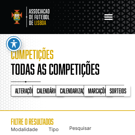
Associacao
de Futebol
de
Lisboa
COMPETIÇÕES
Todas as competições
Alterações
Calendários
Calendarização
Marcações
Sorteios
FILTRE O RESULTADOS
Pesquisar
Modalidade
Tipo