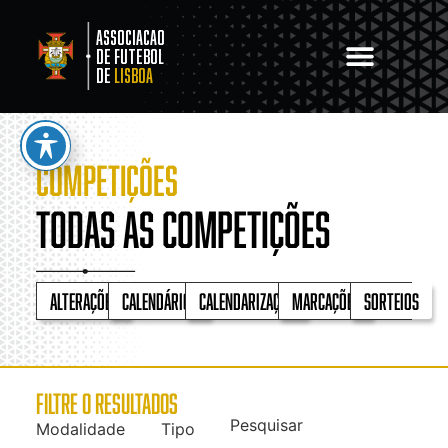
Associacao
de Futebol
de
Lisboa
COMPETIÇÕES
Todas as competições
Alterações
Calendários
Calendarização
Marcações
Sorteios
FILTRE O RESULTADOS
Pesquisar
Modalidade
Tipo