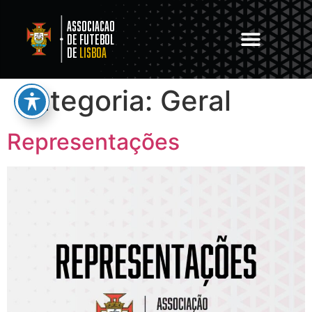
Associacao
de Futebol
de
Lisboa
Categoria:
Geral
Representações