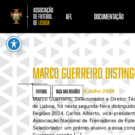
AFL
DOCUMENTAÇÃO
MARCO GUERREIRO DISTING
8 Julho 2024
Futebol
,
Taça das Regiões
Marco Guerreiro, Selecionador e Diretor Té
de Lisboa, foi nesta segunda-feira distinguid
Regiões 2024. Carlos Alberto, vice-presiden
Associação Nacional de Treinadores de Fute
Selecionador um prémio alusivo a essa conq
Guerreiro recebe […]