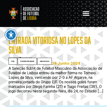
Associacao
de Futebol
de
Lisboa
ENTRADA VITORIOSA NO LOPES DA
SILVA
Futebol
,
Seleção Sub14 Futebol Masculino
,
Torneio Lopes da Silva
24 Junho 2024
A Seleção Sub14 de Futebol Masculino da Associação de
Futebol de Lisboa entrou da melhor forma no Torneio
Lopes da Silva, vencendo por 2-0 a AF Algarve, na
primeira jornada do Grupo E/F. Os nossos golos foram
marcados por Diego Farinha (21′) e Tiago Freitas (36′). O
jogo decorreu nesta segunda-feira, dia 24, no Estádio […]