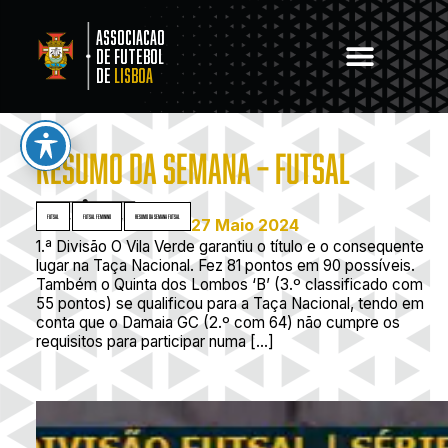
Associacao
de Futebol
de
Lisboa
RESUMO DA SEMANA – FUTSAL
Futsal
,
Futsal Feminino
,
Resumo da Semana Futsal
27 Maio 2024
1.ª Divisão O Vila Verde garantiu o título e o consequente
lugar na Taça Nacional. Fez 81 pontos em 90 possíveis.
Também o Quinta dos Lombos ‘B’ (3.º classificado com
55 pontos) se qualificou para a Taça Nacional, tendo em
conta que o Damaia GC (2.º com 64) não cumpre os
requisitos para participar numa […]