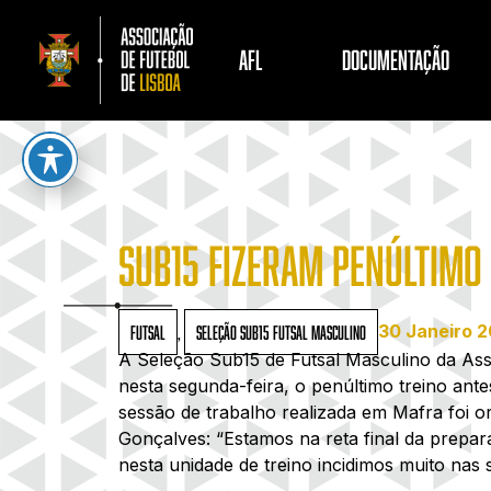
AFL
DOCUMENTAÇÃO
SUB15 FIZERAM PENÚLTIMO
30 Janeiro 
Futsal
,
Seleção Sub15 Futsal Masculino
A Seleção Sub15 de Futsal Masculino da Ass
nesta segunda-feira, o penúltimo treino ante
sessão de trabalho realizada em Mafra foi o
Gonçalves: “Estamos na reta final da prepar
nesta unidade de treino incidimos muito nas 