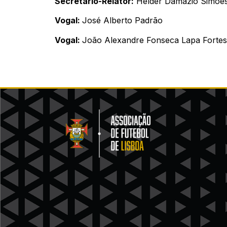
Secretário-Relator:
Hélder Damázio Simõe
Vogal:
José Alberto Padrão
Vogal:
João Alexandre Fonseca Lapa Forte