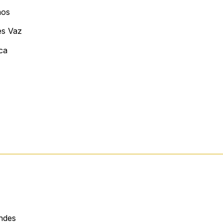
mos
s Vaz
ca
ndes