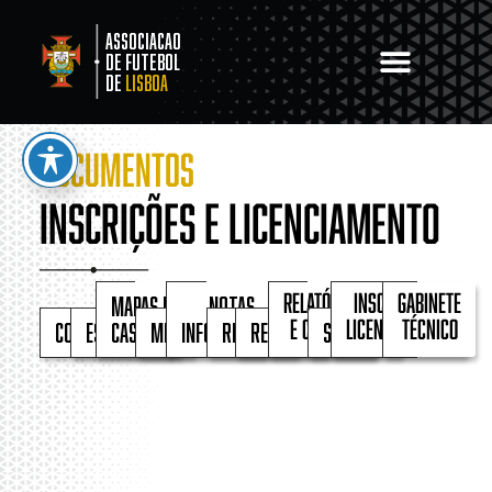
Associacao
de Futebol
de
Lisboa
DOCUMENTOS
Inscrições e Licenciamento
Mapas de
Notas
Relatórios
Inscrições e
Gabinete
Comunicados
Estatutos
Castigos
Memorandos
Informativas
Regimentos
Regulamentos
Seguros
e contas
Licenciamento
Técnico