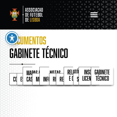
Associacao
de Futebol
de
Lisboa
DOCUMENTOS
Gabinete Técnico
Mapas de
Notas
Relatórios
Inscrições e
Gabinete
Comunicados
Estatutos
Castigos
Memorandos
Informativas
Regimentos
Regulamentos
Seguros
e contas
Licenciamento
Técnico