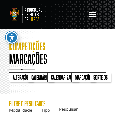
Associacao
de Futebol
de
Lisboa
COMPETIÇÕES
Marcações
Alterações
Calendários
Calendarização
Marcações
Sorteios
FILTRE O RESULTADOS
Pesquisar
Modalidade
Tipo